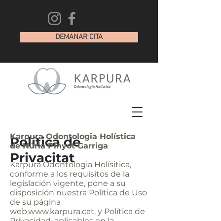
DEMANAR CITA
Karpura Odontologia Holística
Política de
de Núria Pinyot Garriga
Privacitat
Karpura Odontologia Holísitica,
conforme a los requisitos de la
legislación vigente, pone a su
disposición nuestra Política de Uso
de su página
web,
www.karpura.cat
, y Política de
Privacidad, aplicables en la